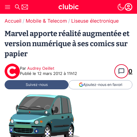
Accueil
Mobile & Telecom
Liseuse électronique
Marvel apporte réalité augmentée et
version numérique à ses comics sur
papier
Par
Audrey Oeillet
0
Publié le
12 mars 2012 à 11h12
Suivez-nous
Ajoutez-nous en favori