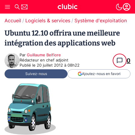
Accueil
Logiciels & services
Système d'exploitation (O
Ubuntu 12.10 offrira une meilleure
intégration des applications web
Par
Guillaume Belfiore
0
Rédacteur en chef adjoint
Publié le
20 juillet 2012 à 08h22
Suivez-nous
Ajoutez-nous en favori