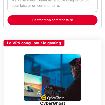
Poster mon commentaire
Le VPN conçu pour le gaming
CyberGhost