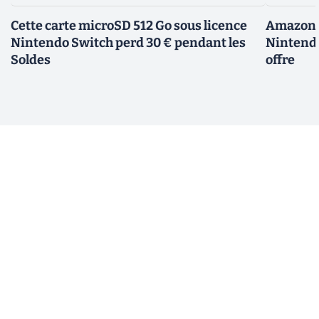
Cette carte microSD 512 Go sous licence
Amazon d
Nintendo Switch perd 30 € pendant les
Nintendo
Soldes
offre