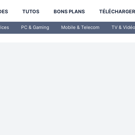
DES
TUTOS
BONS PLANS
TÉLÉCHARGE
vices
PC & Gaming
Mobile & Telecom
TV & Vidé