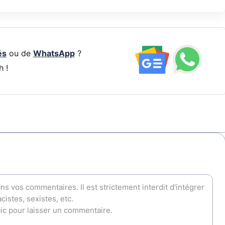
és
ou de
WhatsApp
?
h !