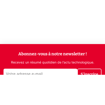
Abonnez-vous à notre newsletter !
Recevez un résumé quotidien de l'actu technologique.
S'inscrire
En cliquant sur s'inscrire, j’accepte de recevoir par email des
informations, actualités et offres commerciales de Clubic.
Conformément au RGPD, vous pouvez retirer votre consentement
à tout moment en cliquant sur le lien de désinscription présent
dans chaque email. Pour en savoir plus sur la gestion de vos