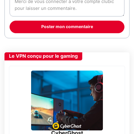
Poster mon commentaire
Le VPN conçu pour le gaming
CyberGhost