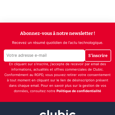
Abonnez-vous à notre newsletter !
Recevez un résumé quotidien de l'actu technologique.
S'inscrire
En cliquant sur s'inscrire, j’accepte de recevoir par email des
informations, actualités et offres commerciales de Clubic.
Conformément au RGPD, vous pouvez retirer votre consentement
à tout moment en cliquant sur le lien de désinscription présent
dans chaque email. Pour en savoir plus sur la gestion de vos
données, consultez notre
Politique de confidentialité