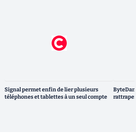
Signal permet enfin de lier plusieurs
ByteDanc
téléphones et tablettes à un seul compte
rattrape