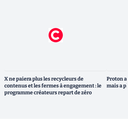
X ne paiera plus les recycleurs de
Proton au
contenus et les fermes à engagement : le
mais a p
programme créateurs repart de zéro