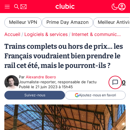
Meilleur VPN
Prime Day Amazon
Meilleur Antivi
Accueil
Logiciels & services
Internet & communication
Trains complets ou hors de prix... les
Français voudraient bien prendre le
rail cet été, mais le pourront-ils ?
Par
Alexandre Boero
0
Journaliste-reporter, responsable de l'actu
Publié le
21 juin 2023 à 15h45
Suivez-nous
Ajoutez-nous en favori