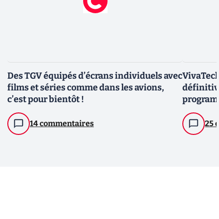
Des TGV équipés d’écrans individuels avec
VivaTech
films et séries comme dans les avions,
définiti
c’est pour bientôt !
progra
14 commentaires
25 