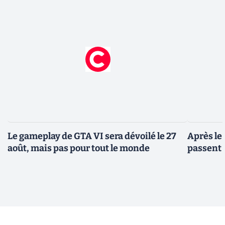
Le gameplay de GTA VI sera dévoilé le 27
Après le
août, mais pas pour tout le monde
passent 