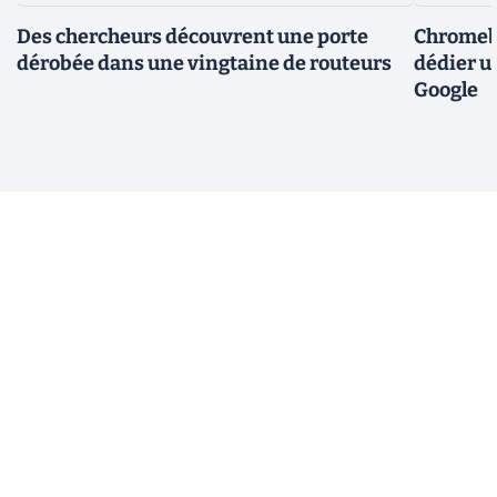
Des chercheurs découvrent une porte
Chromebo
dérobée dans une vingtaine de routeurs
dédier u
Google