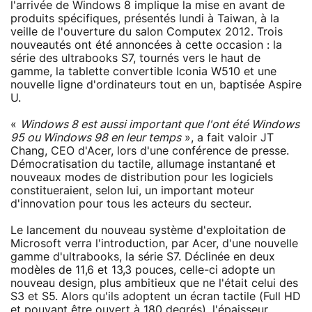
l'arrivée de Windows 8 implique la mise en avant de
produits spécifiques, présentés lundi à Taiwan, à la
veille de l'ouverture du salon Computex 2012. Trois
nouveautés ont été annoncées à cette occasion : la
série des ultrabooks S7, tournés vers le haut de
gamme, la tablette convertible Iconia W510 et une
nouvelle ligne d'ordinateurs tout en un, baptisée Aspire
U.
«
Windows 8 est aussi important que l'ont été Windows
95 ou Windows 98 en leur temps
», a fait valoir JT
Chang, CEO d'Acer, lors d'une conférence de presse.
Démocratisation du tactile, allumage instantané et
nouveaux modes de distribution pour les logiciels
constitueraient, selon lui, un important moteur
d'innovation pour tous les acteurs du secteur.
Le lancement du nouveau système d'exploitation de
Microsoft verra l'introduction, par Acer, d'une nouvelle
gamme d'ultrabooks, la série S7. Déclinée en deux
modèles de 11,6 et 13,3 pouces, celle-ci adopte un
nouveau design, plus ambitieux que ne l'était celui des
S3 et S5. Alors qu'ils adoptent un écran tactile (Full HD
et pouvant être ouvert à 180 degrés), l'épaisseur