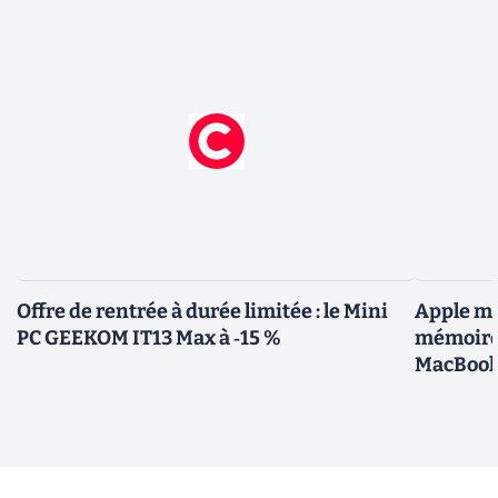
Offre de rentrée à durée limitée : le Mini
Apple me
PC GEEKOM IT13 Max à ‑15 %
mémoires
MacBoo