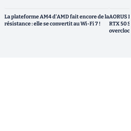
La plateforme AM4 d'AMD fait encore de la
AORUS In
résistance : elle se convertit au Wi-Fi 7 !
RTX 50 S
overcloc