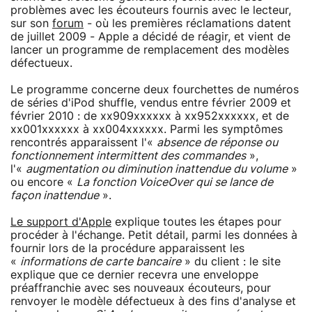
problèmes avec les écouteurs fournis avec le lecteur,
sur son
forum
- où les premières réclamations datent
de juillet 2009 - Apple a décidé de réagir, et vient de
lancer un programme de remplacement des modèles
défectueux.
Le programme concerne deux fourchettes de numéros
de séries d'iPod shuffle, vendus entre février 2009 et
février 2010 : de xx909xxxxxx à xx952xxxxxx, et de
xx001xxxxxx à xx004xxxxxx. Parmi les symptômes
rencontrés apparaissent l'«
absence de réponse ou
fonctionnement intermittent des commandes
»,
l'«
augmentation ou diminution inattendue du volume
»
ou encore «
La fonction VoiceOver qui se lance de
façon inattendue
».
Le support d'Apple
explique toutes les étapes pour
procéder à l'échange. Petit détail, parmi les données à
fournir lors de la procédure apparaissent les
«
informations de carte bancaire
» du client : le site
explique que ce dernier recevra une enveloppe
préaffranchie avec ses nouveaux écouteurs, pour
renvoyer le modèle défectueux à des fins d'analyse et