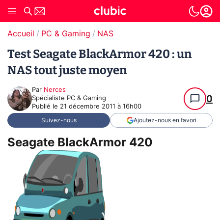
Accueil
PC & Gaming
NAS
Test Seagate BlackArmor 420 : un
NAS tout juste moyen
Par
Nerces
0
Spécialiste PC & Gaming
Publié le
21 décembre 2011 à 16h00
Suivez-nous
Ajoutez-nous en favori
Seagate BlackArmor 420