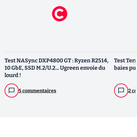
Test NASync DXP4800 GT : Ryzen R2514,
Test Ter
10 GbE, SSD M.2/U.2... Ugreen envoie du
baies pu
lourd !
5 commentaires
2 c