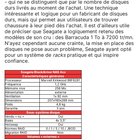
- qui ne se distinguent que par le nombre de disques
durs livrés au moment de l'achat. Une technique
intéressante et logique pour un fabricant de disques
durs, mais qui permet aux utilisateurs de trouver
chaussure à leur pied dès l'achat. Il est d'ailleurs utile
de préciser que Seagate a logiquement retenu des
modèles de son cru : des Barracuda 1 To à 7200 tr/mn.
N'ayez cependant aucune crainte, la mise en place des
disques ne pose aucun problème, Seagate ayant opté
pour un système de
racks
pratique et qui inspire
confiance.
Seagate BlackArmor NAS 4xx
Caractéristiques générales
Processeur
Marvell Kirkwood 88F6281
Fréquence
1,2 GHz
Mémoire vive
256 Mo
Alimentation
externe
Ventilation
1x 92 mm
Dimensions
207x160x269 mm
Poids
4,8 kg
Garantie
3 ans
Sous-système disque
Vendu « nu »
Oui
Baies
4x 3,5"
Hotswap
Oui
Normes RAID
0 / 1 / 5 / 10 / JBOD
Migration RAID
Non
Volumes « externes »