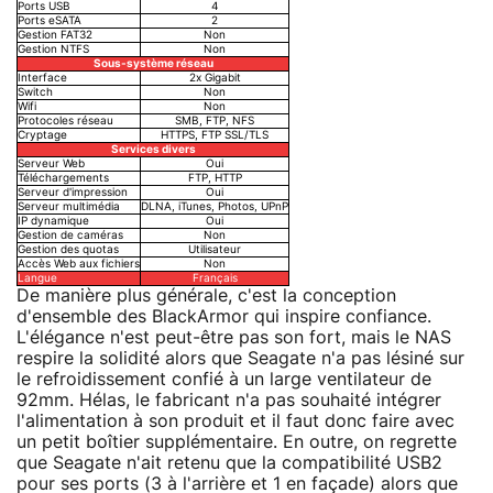
Ports USB
4
Ports eSATA
2
Gestion FAT32
Non
Gestion NTFS
Non
Sous-système réseau
Interface
2x Gigabit
Switch
Non
Wifi
Non
Protocoles réseau
SMB, FTP, NFS
Cryptage
HTTPS, FTP SSL/TLS
Services divers
Serveur Web
Oui
Téléchargements
FTP, HTTP
Serveur d'impression
Oui
Serveur multimédia
DLNA, iTunes, Photos, UPnP
IP dynamique
Oui
Gestion de caméras
Non
Gestion des quotas
Utilisateur
Accès Web aux fichiers
Non
Langue
Français
De manière plus générale, c'est la conception
d'ensemble des BlackArmor qui inspire confiance.
L'élégance n'est peut-être pas son fort, mais le NAS
respire la solidité alors que Seagate n'a pas lésiné sur
le refroidissement confié à un large ventilateur de
92mm. Hélas, le fabricant n'a pas souhaité intégrer
l'alimentation à son produit et il faut donc faire avec
un petit boîtier supplémentaire. En outre, on regrette
que Seagate n'ait retenu que la compatibilité USB2
pour ses ports (3 à l'arrière et 1 en façade) alors que