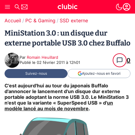
Accueil
PC & Gaming
SSD externe
MiniStation 3.0 : un disque dur
externe portable USB 3.0 chez Buffalo
Par
Romain Heuillard
0
Publié le
02 février 2011 à 12h01
Suivez-nous
Ajoutez-nous en favori
C'est aujourd'hui au tour du japonais Buffalo
d'annoncer le lancement d'un disque dur externe
portable adoptant la norme USB 3.0. Le MiniStation 3
n'est que la variante « SuperSpeed USB » d'
un
modèle lancé au mois de novembre
.