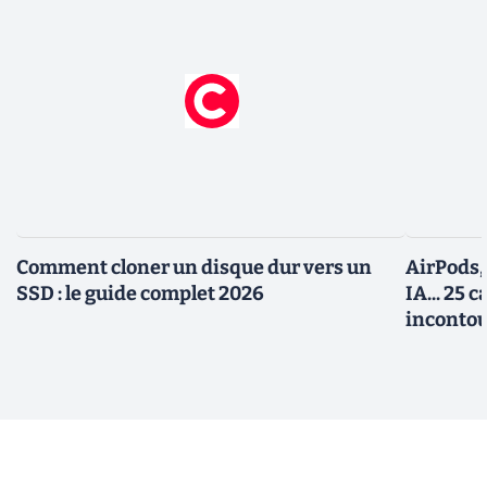
Comment cloner un disque dur vers un
AirPods,
SSD : le guide complet 2026
IA... 25 
incontou