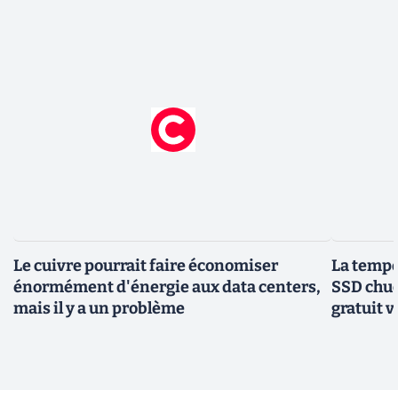
Le cuivre pourrait faire économiser
La tempér
énormément d'énergie aux data centers,
SSD chuc
mais il y a un problème
gratuit v