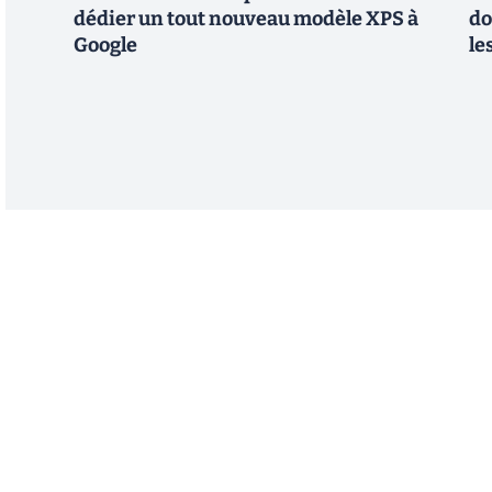
dédier un tout nouveau modèle XPS à
do
Google
le
Abonnez-vous à notre n
Recevez un résumé quotidien de l'actu technol