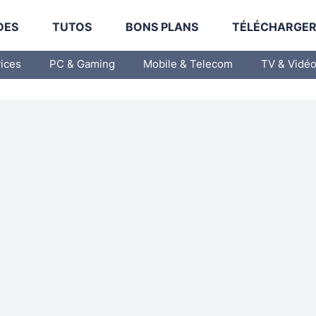
DES
TUTOS
BONS PLANS
TÉLÉCHARGE
vices
PC & Gaming
Mobile & Telecom
TV & Vidé