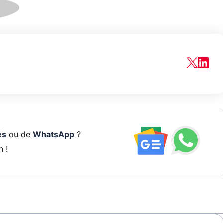
és
ou de
WhatsApp
?
h !