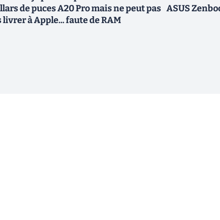
llars de puces A20 Pro mais ne peut pas
ASUS Zenbook
s livrer à Apple... faute de RAM
ewsletter !
En cliquant sur s'inscrire, j’accepte
offres commerciales de Clubic. Co
consentement à tout moment en cliq
ogique.