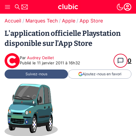
Accueil
Marques Tech
Apple
App Store
L'application officielle Playstation
disponible sur l'App Store
Par
Audrey Oeillet
0
Publié le
11 janvier 2011 à 16h32
Suivez-nous
Ajoutez-nous en favori