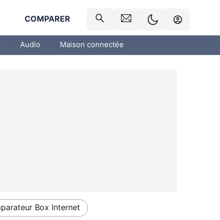
R
COMPARER
o
Audio
Maison connectée
arateur Box Internet