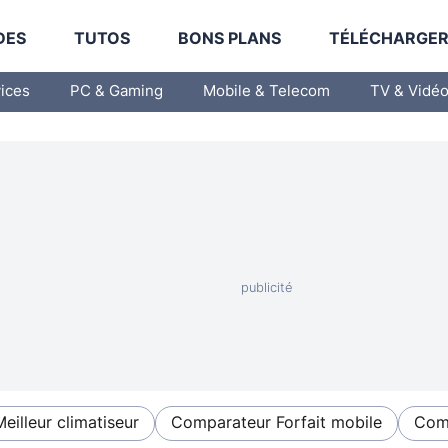
DES
TUTOS
BONS PLANS
TÉLÉCHARGE
vices
PC & Gaming
Mobile & Telecom
TV & Vidé
Meilleur climatiseur
Comparateur Forfait mobile
Comp