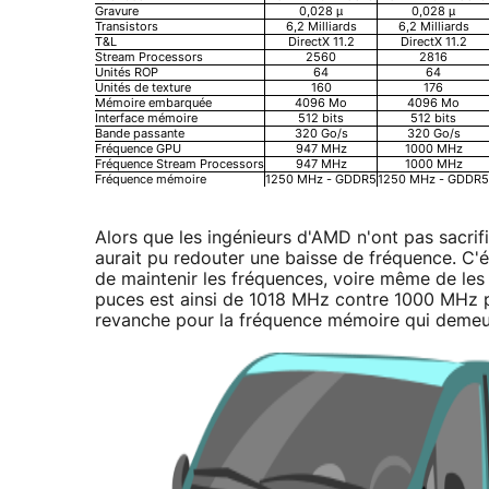
Gravure
0,028 µ
0,028 µ
Transistors
6,2 Milliards
6,2 Milliards
T&L
DirectX 11.2
DirectX 11.2
Stream Processors
2560
2816
Unités ROP
64
64
Unités de texture
160
176
Mémoire embarquée
4096 Mo
4096 Mo
Interface mémoire
512 bits
512 bits
Bande passante
320 Go/s
320 Go/s
Fréquence GPU
947 MHz
1000 MHz
Fréquence Stream Processors
947 MHz
1000 MHz
Fréquence mémoire
1250 MHz - GDDR5
1250 MHz - GDDR5
Alors que les ingénieurs d'AMD n'ont pas sacrif
aurait pu redouter une baisse de fréquence. C'
de maintenir les fréquences, voire même de le
puces est ainsi de 1018 MHz contre 1000 MHz 
revanche pour la fréquence mémoire qui deme