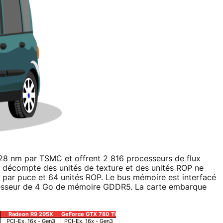
28 nm par TSMC et offrent 2 816 processeurs de flux
e décompte des unités de texture et des unités ROP ne
 par puce et 64 unités ROP. Le bus mémoire est interfacé
esseur de 4 Go de mémoire GDDR5. La carte embarque
Radeon R9 295X
GeForce GTX 780 Ti
PCI-Ex. 16x - Gen3
PCI-Ex. 16x - Gen3