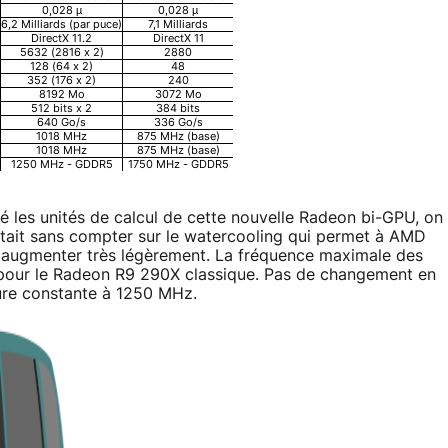
0,028 µ
0,028 µ
6,2 Milliards (par puce)
7,1 Milliards
DirectX 11.2
DirectX 11
5632 (2816 x 2)
2880
128 (64 x 2)
48
352 (176 x 2)
240
8192 Mo
3072 Mo
512 bits x 2
384 bits
640 Go/s
336 Go/s
1018 MHz
875 MHz (base)
1018 MHz
875 MHz (base)
1250 MHz - GDDR5
1750 MHz - GDDR5
ié les unités de calcul de cette nouvelle Radeon bi-GPU, on
était sans compter sur le watercooling qui permet à AMD
s augmenter très légèrement. La fréquence maximale des
pour le Radeon R9 290X classique. Pas de changement en
ure constante à 1250 MHz.