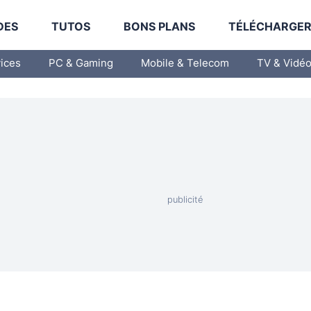
DES
TUTOS
BONS PLANS
TÉLÉCHARGE
vices
PC & Gaming
Mobile & Telecom
TV & Vidé