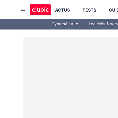
ACTUS
TESTS
GUI
Cybersécurité
Logiciels & ser