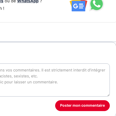
és
ou de
WhatsApp
?
h !
Poster mon commentaire