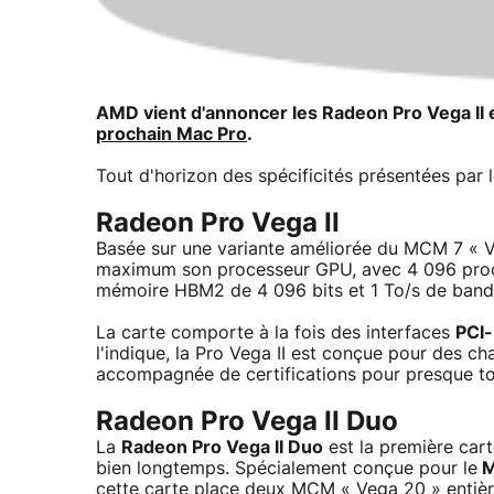
AMD
vient d'annoncer les Radeon Pro Vega II 
prochain Mac Pro
.
Tout d'horizon des spécificités présentées par l
Radeon Pro Vega II
Basée sur une variante améliorée du MCM 7 « 
maximum son processeur GPU, avec 4 096 proce
mémoire HBM2 de 4 096 bits et 1 To/s de ban
La carte comporte à la fois des interfaces
PCI-
l'indique, la Pro Vega II est conçue pour des ch
accompagnée de certifications pour presque tou
Radeon Pro Vega II Duo
La
Radeon Pro Vega II Duo
est la première car
bien longtemps. Spécialement conçue pour le
M
cette carte place deux MCM « Vega 20 » enti