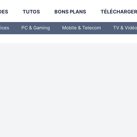
DES
TUTOS
BONS PLANS
TÉLÉCHARGE
vices
PC & Gaming
Mobile & Telecom
TV & Vidé