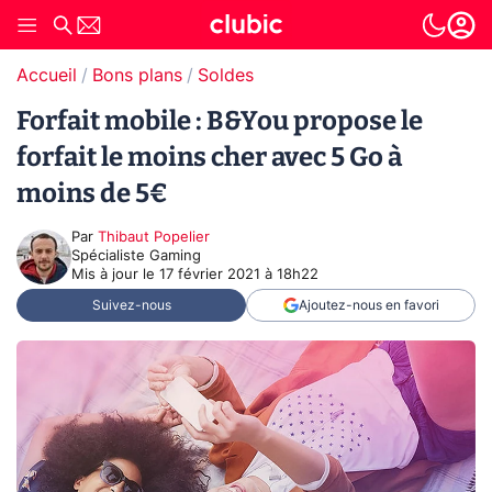
Accueil
Bons plans
Soldes
Forfait mobile : B&You propose le
forfait le moins cher avec 5 Go à
moins de 5€
Par
Thibaut Popelier
Spécialiste Gaming
Mis à jour le
17 février 2021 à 18h22
Suivez-nous
Ajoutez-nous en favori