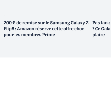
200 € de remise sur le Samsung Galaxy Z
Pas fan 
Flip8 : Amazon réserve cette offre choc
? Ce Gal
pour les membres Prime
plaire