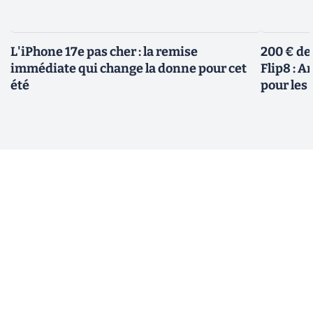
L'iPhone 17e pas cher : la remise
200 € de
immédiate qui change la donne pour cet
Flip8 : 
été
pour le