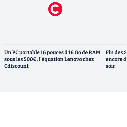
Un PC portable 16 pouces à 16 Go de RAM
Fin des S
sous les 500€, l'équation Lenovo chez
encore d
Cdiscount
soir