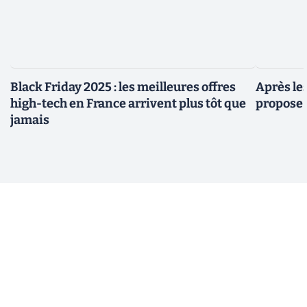
Black Friday 2025 : les meilleures offres
Après le
high-tech en France arrivent plus tôt que
propose 
jamais