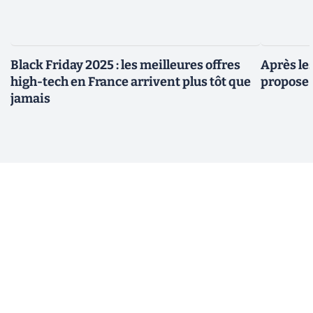
Black Friday 2025 : les meilleures offres
Après le
high-tech en France arrivent plus tôt que
propose 
jamais