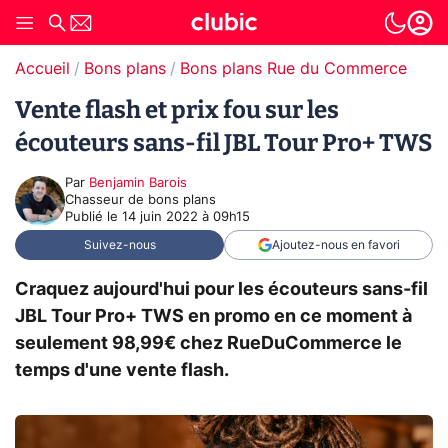
Accueil
Bons plans
Bons plans Rue du Commerce
Vente flash et prix fou sur les
écouteurs sans-fil JBL Tour Pro+ TWS
Par
Benjamin Barois
Chasseur de bons plans
Publié le
14 juin 2022 à 09h15
Suivez-nous
Ajoutez-nous en favori
Craquez aujourd'hui pour les écouteurs sans-fil
JBL Tour Pro+ TWS en promo en ce moment à
seulement 98,99€ chez RueDuCommerce le
temps d'une vente flash.