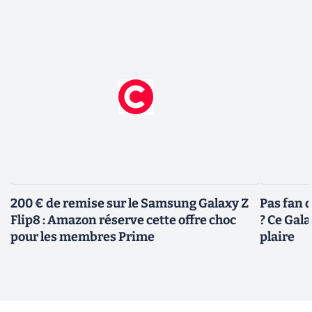
200 € de remise sur le Samsung Galaxy Z
Pas fan 
Flip8 : Amazon réserve cette offre choc
? Ce Gal
pour les membres Prime
plaire