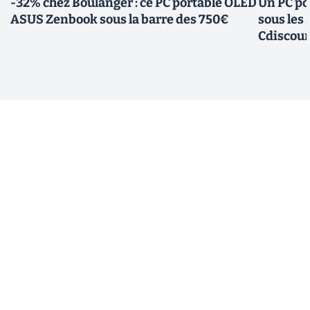
-32% chez Boulanger : ce PC portable OLED
Un PC po
ASUS Zenbook sous la barre des 750€
sous les
Cdiscou