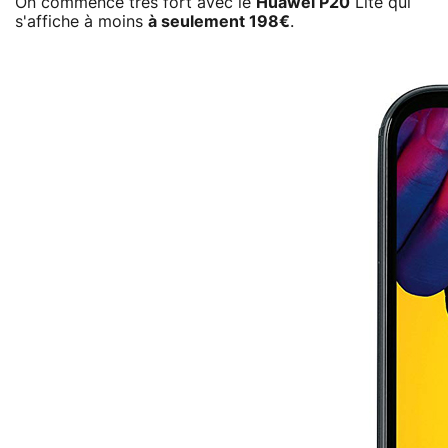
On commence très fort avec le
Huawei P20
Lite qui
s'affiche à moins
à seulement 198€
.