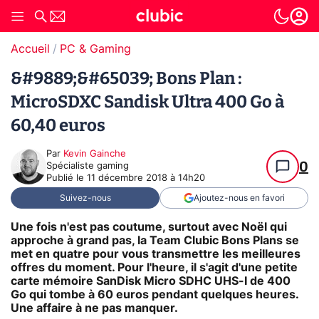
Accueil
PC & Gaming
&#9889;&#65039; Bons Plan :
MicroSDXC Sandisk Ultra 400 Go à
60,40 euros
Par
Kevin Gainche
0
Spécialiste gaming
Publié le
11 décembre 2018 à 14h20
Suivez-nous
Ajoutez-nous en favori
Une fois n'est pas coutume, surtout avec Noël qui
approche à grand pas, la Team Clubic Bons Plans se
met en quatre pour vous transmettre les meilleures
offres du moment. Pour l'heure, il s'agit d'une petite
carte mémoire
SanDisk Micro SDHC UHS-I
de 400
Go qui tombe à 60 euros pendant quelques heures.
Une affaire à ne pas manquer.