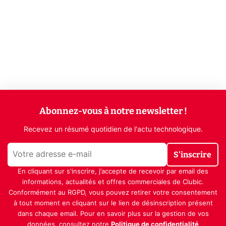
Abonnez-vous à notre newsletter !
Recevez un résumé quotidien de l'actu technologique.
S'inscrire
En cliquant sur s'inscrire, j’accepte de recevoir par email des
informations, actualités et offres commerciales de Clubic.
Conformément au RGPD, vous pouvez retirer votre consentement
à tout moment en cliquant sur le lien de désinscription présent
dans chaque email. Pour en savoir plus sur la gestion de vos
données, consultez notre
Politique de confidentialité