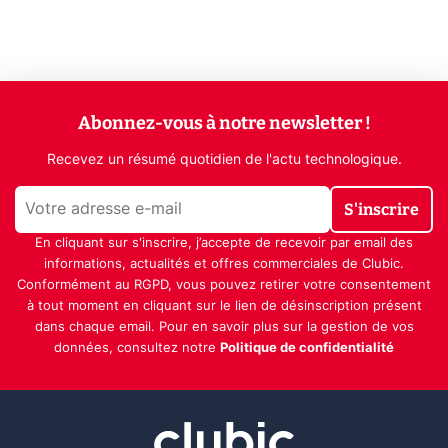
Abonnez-vous à notre newsletter !
Recevez un résumé quotidien de l'actu technologique.
S'inscrire
En cliquant sur s'inscrire, j’accepte de recevoir par email des
informations, actualités et offres commerciales de Clubic.
Conformément au RGPD, vous pouvez retirer votre consentement
à tout moment en cliquant sur le lien de désinscription présent
dans chaque email. Pour en savoir plus sur la gestion de vos
données, consultez notre
Politique de confidentialité