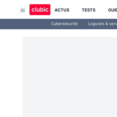
ACTUS
TESTS
GUI
Cybersécurité
Logiciels & ser