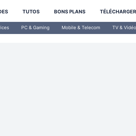
DES
TUTOS
BONS PLANS
TÉLÉCHARGE
vices
PC & Gaming
Mobile & Telecom
TV & Vidé