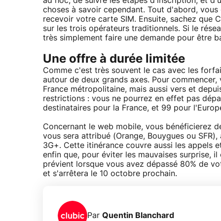
ad hoc, de suivre les étapes d'inscription, et d'
choses à savoir cependant. Tout d'abord, vous 
recevoir votre carte SIM. Ensuite, sachez que C
sur les trois opérateurs traditionnels. Si le ré
très simplement faire une demande pour être ba
Une offre à durée limitée
Comme c'est très souvent le cas avec les forfai
autour de deux grands axes. Pour commencer, v
France métropolitaine, mais aussi vers et depui
restrictions : vous ne pourrez en effet pas dépa
destinataires pour la France, et 99 pour l'Euro
Concernant le web mobile, vous bénéficierez de
vous sera attribué (Orange, Bouygues ou SFR), 
3G+. Cette itinérance couvre aussi les appels 
enfin que, pour éviter les mauvaises surprise, il
prévient lorsque vous avez dépassé 80% de votr
et s'arrêtera le 10 octobre prochain.
Par
Quentin Blanchard