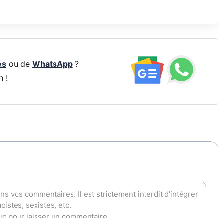
és
ou de
WhatsApp
?
h !