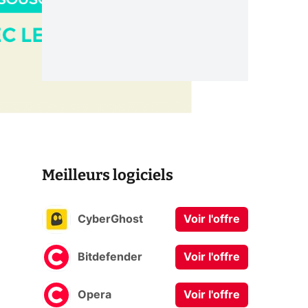
Meilleurs logiciels
CyberGhost
Voir l'offre
Bitdefender
Voir l'offre
Opera
Voir l'offre