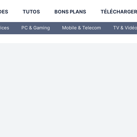
DES
TUTOS
BONS PLANS
TÉLÉCHARGE
vices
PC & Gaming
Mobile & Telecom
TV & Vidé