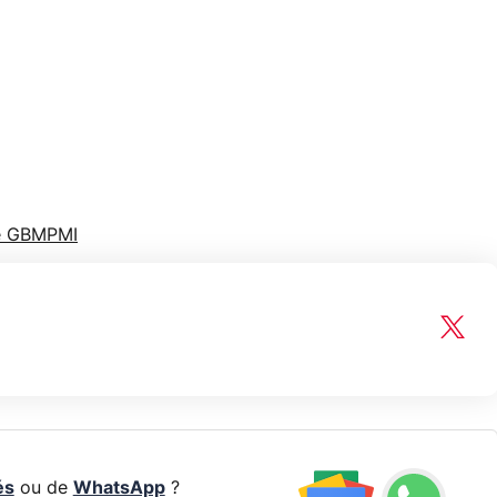
de GBMPMI
és
ou de
WhatsApp
?