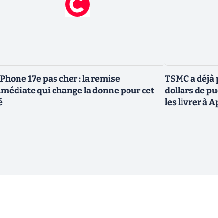
iPhone 17e pas cher : la remise
TSMC a déjà p
médiate qui change la donne pour cet
dollars de p
é
les livrer à 