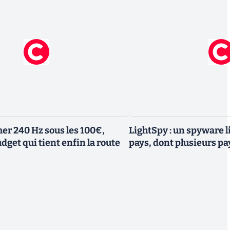
er 240 Hz sous les 100€,
LightSpy : un spyware li
dget qui tient enfin la route
pays, dont plusieurs p