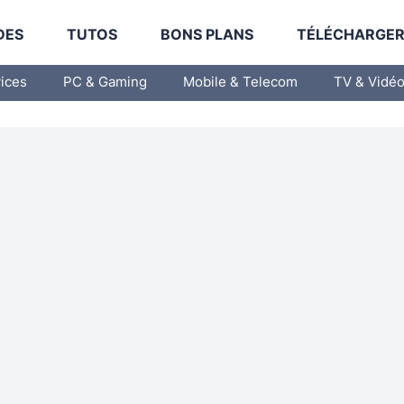
DES
TUTOS
BONS PLANS
TÉLÉCHARGE
vices
PC & Gaming
Mobile & Telecom
TV & Vidé