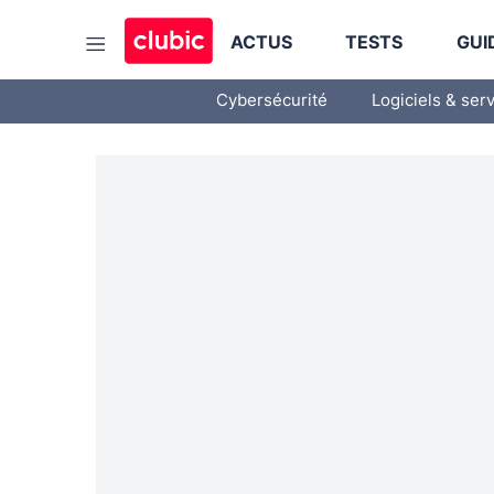
ACTUS
TESTS
GUI
Cybersécurité
Logiciels & ser