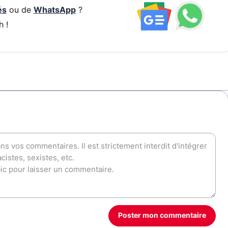
és
ou de
WhatsApp
?
h !
Poster mon commentaire