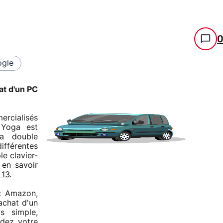
gle
at d'un PC
ercialisés
 Yoga est
Sa double
ifférentes
le clavier-
 en savoir
 13
.
ec Amazon,
achat d'un
s simple,
idez votre