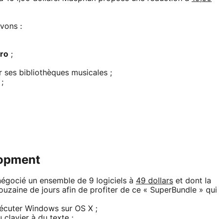
vons :
ro
;
 ses bibliothèques musicales ;
;
lopment
négocié un ensemble de 9 logiciels à
49 dollars
et dont la
 douzaine de jours afin de profiter de ce « SuperBundle » qui
xécuter Windows sur OS X ;
 clavier à du texte ;