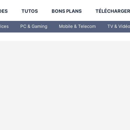
DES
TUTOS
BONS PLANS
TÉLÉCHARGE
vices
PC & Gaming
Mobile & Telecom
TV & Vidé