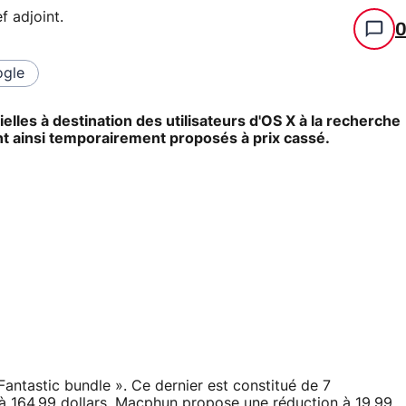
f adjoint
.
gle
elles à destination des utilisateurs d'OS X à la recherche
nt ainsi temporairement proposés à prix cassé.
ntastic bundle ». Ce dernier est constitué de 7
e à 164,99 dollars. Macphun propose une réduction à
19,99