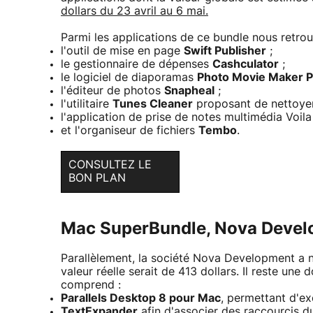
dollars du 23 avril au 6 mai.
Parmi les applications de ce bundle nous retrou
l'outil de mise en page
Swift Publisher
;
le gestionnaire de dépenses
Cashculator
;
le logiciel de diaporamas
Photo Movie Maker P
l'éditeur de photos
Snapheal
;
l'utilitaire
Tunes Cleaner
proposant de nettoyer
l'application de prise de notes multimédia Voila 
et l'organiseur de fichiers
Tembo
.
CONSULTEZ LE
BON PLAN
Mac SuperBundle, Nova Deve
Parallèlement, la société Nova Development a 
valeur réelle serait de 413 dollars. Il reste une
comprend :
Parallels Desktop 8 pour Mac
, permettant d'e
TextExpander
afin d'associer des raccourcis du