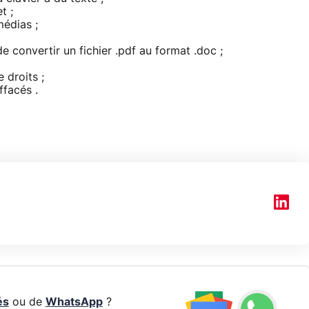
t ;
édias ;
 convertir un fichier .pdf au format .doc ;
 droits ;
facés .
és
ou de
WhatsApp
?