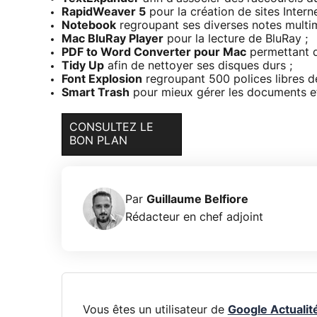
RapidWeaver 5
pour la création de sites Interne
Notebook
regroupant ses diverses notes multim
Mac BluRay Player
pour la lecture de BluRay ;
PDF to Word Converter pour Mac
permettant de
Tidy Up
afin de nettoyer ses disques durs ;
Font Explosion
regroupant 500 polices libres de
Smart Trash
pour mieux gérer les documents ef
CONSULTEZ LE
BON PLAN
Par
Guillaume Belfiore
Rédacteur en chef adjoint
Vous êtes un utilisateur de
Google Actualit