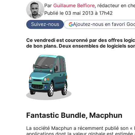
Par
Guillaume Belfiore
,
rédacteur en che
Publié le
03 mai 2013 à 17h42
Suivez-nous
Ajoutez-nous en favori
Goo
Ce vendredi est couronné par des offres logici
de bon plans. Deux ensembles de logiciels so
Fantastic Bundle, Macphun
La société Macphun a récemment publié son « Fa
applications dont la valeur globale est estimé