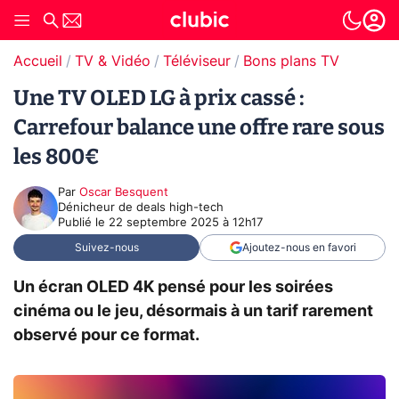
Accueil
TV & Vidéo
Téléviseur
Bons plans TV
Une TV OLED LG à prix cassé :
Carrefour balance une offre rare sous
les 800€
Par
Oscar Besquent
Dénicheur de deals high-tech
Publié le
22 septembre 2025 à 12h17
Suivez-nous
Ajoutez-nous en favori
Un écran OLED 4K pensé pour les soirées
cinéma ou le jeu, désormais à un tarif rarement
observé pour ce format.