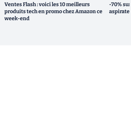
Ventes Flash : voici les 10 meilleurs
-70% sur
produits tech en promo chez Amazon ce
aspirate
week-end