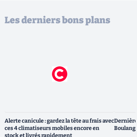
Les derniers bons plans
Alerte canicule : gardez la tête au frais avec
Dernière 
ces 4 climatiseurs mobiles encore en
Boulange
stock et livrés rapidement