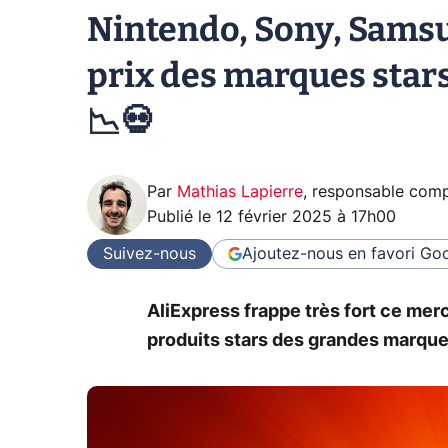
Nintendo, Sony, Samsun
prix des marques star
📉💀
Par
Mathias Lapierre
,
responsable compa
Publié le
12 février 2025 à 17h00
Suivez-nous
Ajoutez-nous en favori
Goo
AliExpress frappe très fort ce merc
produits stars des grandes marque