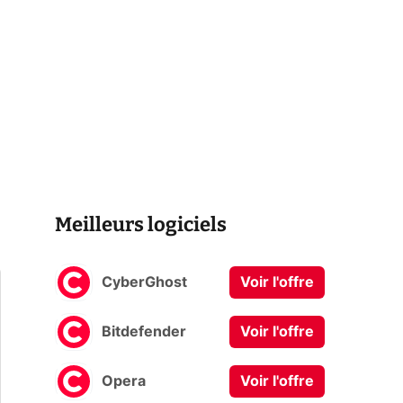
Meilleurs logiciels
CyberGhost
Voir l'offre
Bitdefender
Voir l'offre
Opera
Voir l'offre