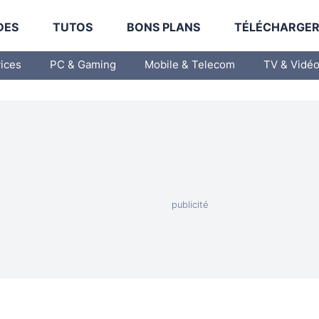
DES
TUTOS
BONS PLANS
TÉLÉCHARGE
vices
PC & Gaming
Mobile & Telecom
TV & Vidé