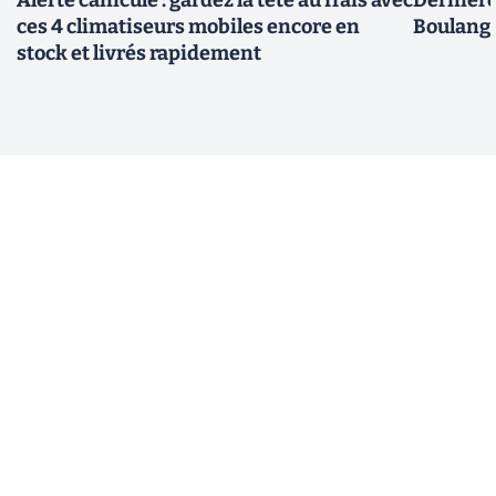
ces 4 climatiseurs mobiles encore en
Boulange
stock et livrés rapidement