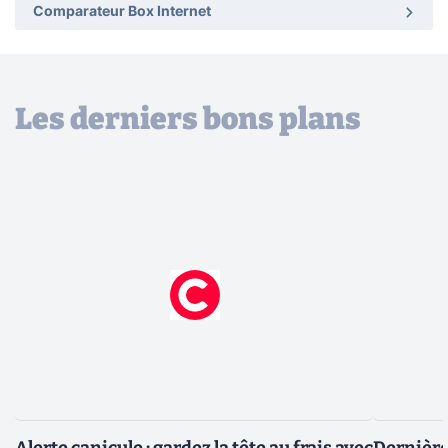
Comparateur Box Internet
Les derniers bons plans
Alerte canicule : gardez la tête au frais avec
Dernière 