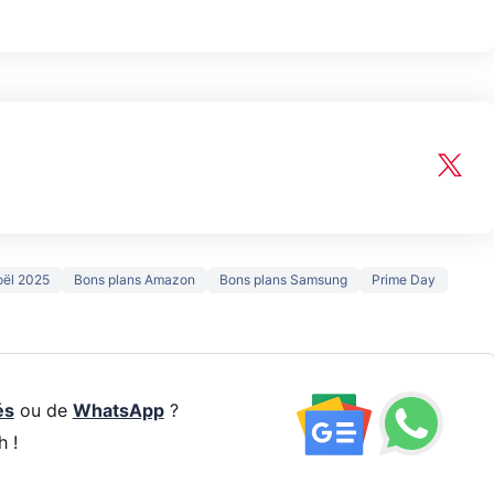
oël 2025
Bons plans Amazon
Bons plans Samsung
Prime Day
és
ou de
WhatsApp
?
h !