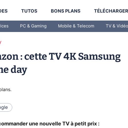
DES
TUTOS
BONS PLANS
TÉLÉCHARGE
vices
PC & Gaming
Mobile & Telecom
TV & Vidé
V
zon : cette TV 4K Samsung
me day
plans
.
gle
commander une nouvelle TV à petit prix :