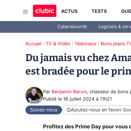
ACTUS
TESTS
GUI
Cybersécurité
Logiciels & ser
Accueil
TV & Vidéo
Téléviseur
Bons plans T
Du jamais vu chez Ama
est bradée pour le pri
Par
Benjamin Barois
,
chasseur de bons 
Publié le
16 juillet 2024 à 11h21
Suivez-nous
Ajoutez-nous en favori
Goo
Profitez des Prime Day pour vous 