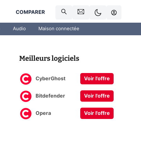
R
COMPARER
o
Audio
Maison connectée
Meilleurs logiciels
CyberGhost
Voir l'offre
Bitdefender
Voir l'offre
Opera
Voir l'offre