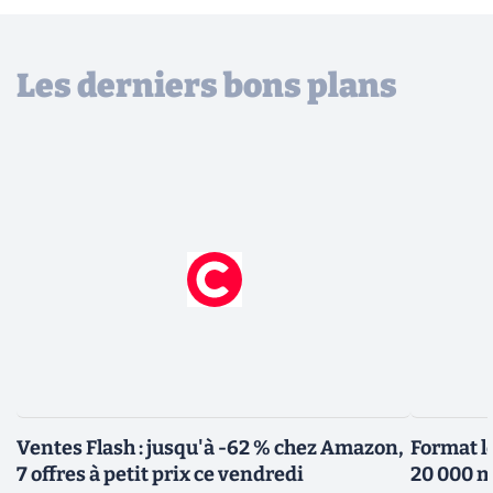
Les derniers bons plans
Ventes Flash : jusqu'à -62 % chez Amazon,
Format l
7 offres à petit prix ce vendredi
20 000 m