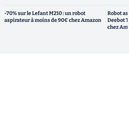
-70% sur le Lefant M210 : un robot
Robot asp
aspirateur à moins de 90€ chez Amazon
Deebot T
chez Am