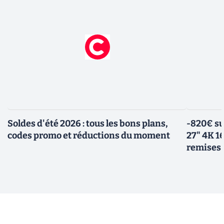
Soldes d'été 2026 : tous les bons plans,
-820€ su
codes promo et réductions du moment
27" 4K 16
remises 