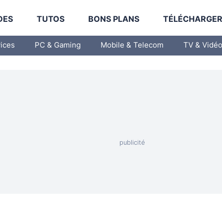
DES
TUTOS
BONS PLANS
TÉLÉCHARGE
vices
PC & Gaming
Mobile & Telecom
TV & Vidé