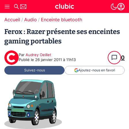
Accueil
Audio
Enceinte bluetooth
Ferox : Razer présente ses enceintes
gaming portables
Par
Audrey Oeillet
0
Publié le
26 janvier 2011 à 11h13
Suivez-nous
Ajoutez-nous en favori