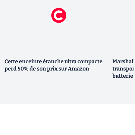
Cette enceinte étanche ultra compacte
Marshall 
perd 50% de son prix sur Amazon
transpor
batterie