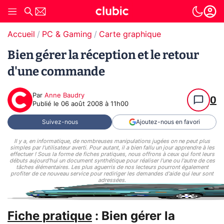
Accueil
PC & Gaming
Carte graphique
Bien gérer la réception et le retour
d'une commande
Par
Anne Baudry
0
Publié le
06 août 2008 à 11h00
Suivez-nous
Ajoutez-nous en favori
Il y a, en informatique, de nombreuses manipulations jugées on ne peut plus
simples par l'utilisateur averti. Pour autant, il a bien fallu un jour apprendre à les
effectuer ! Sous la forme de fiches pratiques, nous offrons à ceux qui font leurs
débuts aujourd'hui un document synthétique pour réaliser l'une ou l'autre de ces
tâches élémentaires. Les plus aguerris de nos lecteurs pourront également
profiter de ce nouveau service pour rediriger les demandes d'aide qui leur sont
adressées.
Fiche pratique
: Bien gérer la